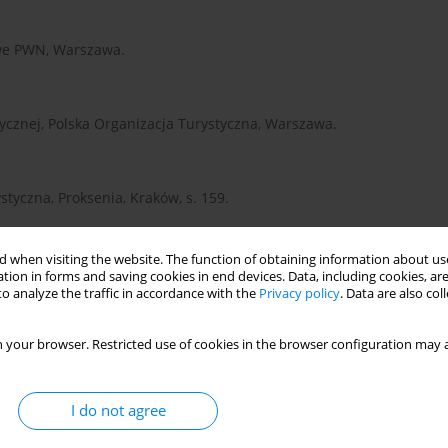
owe PWN, Warszawa.
tycznej, Polska Organizacja Turystyczna, Warszawa.
styczna, Proksenia, Kraków, s. 159.
 when visiting the website. The function of obtaining information about use
tyczna, Proksenia, Kraków, s. 173.
tion in forms and saving cookies in end devices. Data, including cookies, are
o analyze the traffic in accordance with the
Privacy policy
. Data are also co
 your browser. Restricted use of cookies in the browser configuration may a
styczna, Proksenia, Kraków, s. 245.
I do not agree
niwersytet Szczeciński, Szczecin, s.