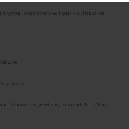
 turystyką i hotelarstwem, Górnośląska Wyższa Szkoła
ańsk 2008.
Turystycznej.
formacji turystycznej w wybranych miastach Polski, Praca