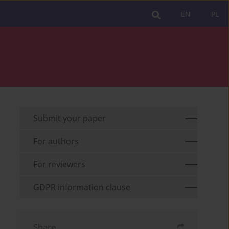
EN
PL
Submit your paper
For authors
For reviewers
GDPR information clause
Share