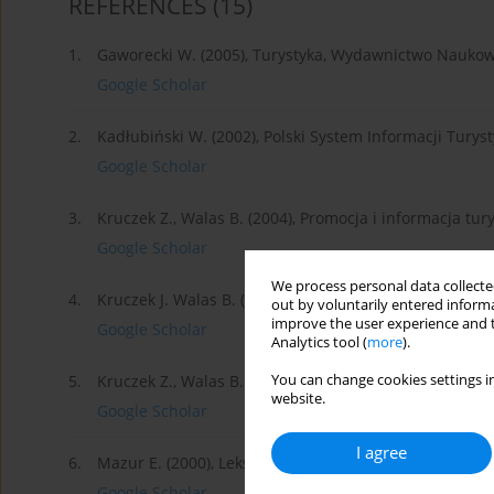
REFERENCES
(15)
1.
Gaworecki W. (2005), Turystyka, Wydawnictwo Nauk
Google Scholar
2.
Kadłubiński W. (2002), Polski System Informacji Turys
Google Scholar
3.
Kruczek Z., Walas B. (2004), Promocja i informacja tury
Google Scholar
We process personal data collected
4.
Kruczek J. Walas B. (2004), Promocja i informacja turys
out by voluntarily entered informa
improve the user experience and t
Google Scholar
Analytics tool (
more
).
You can change cookies settings in
5.
Kruczek Z., Walas B. (2004), Promocja i informacja tury
website.
Google Scholar
I agree
6.
Mazur E. (2000), Leksykon turystyki i krajoznawstwa, U
Google Scholar