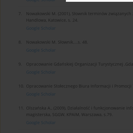
7.
Nowakowski M. (2001), Słownik terminów związanych z
Handlowa, Katowice, s. 24.
Google Scholar
8.
Nowakowski M. Słownik....s. 48.
Google Scholar
9.
Opracowanie Gdańskiej Organizacji Turystycznej ,Gd
Google Scholar
10.
Opracowanie Stołecznego Biura Informacji i Promocji 
Google Scholar
11.
Olszańska A., (2009), Działalność i funkcjonowanie in
magisterska, SGGW, KPAiM, Warszawa, s.79.
Google Scholar