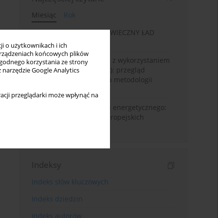
Miesiąc
Rok
„WIECZNA EKONOMIA”: WIECZNY ŁAD
GOSPODARCZY
i o użytkownikach i ich
rządzeniach końcowych plików
Prognozowanie powodzi z wykorzystaniem
wygodnego korzystania ze strony
sztucznej Inteligencji (AI): przegląd
z narzędzie Google Analytics
systematyczny oparty na metodologii
Prisma
acji przeglądarki może wpłynąć na
Od pandemii do kryzysu energetycznego:
dynamika ubóstwa w europejskich
regionach NUTS2
Indeksy
Indeks słów kluczowych
Indeks dziedzin
Indeks autorów