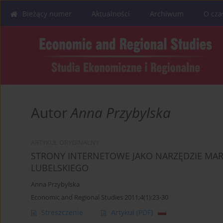
Bieżący numer
Aktualności
Archiwum
O cza
Autor
Anna Przybylska
ARTYKUŁ ORYGINALNY
STRONY INTERNETOWE JAKO NARZĘDZIE M
LUBELSKIEGO
Anna Przybylska
Economic and Regional Studies 2011;4(1):23-30
Streszczenie
Artykuł
(PDF)