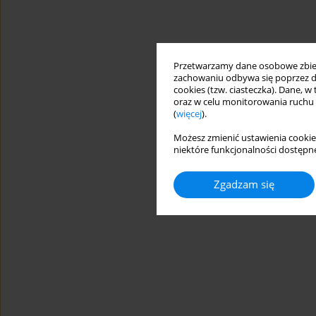
Przetwarzamy dane osobowe zbiera
zachowaniu odbywa się poprzez d
cookies (tzw. ciasteczka). Dane, w
oraz w celu monitorowania ruchu
(
więcej
).
Możesz zmienić ustawienia cookie
niektóre funkcjonalności dostępne
Zgadzam się