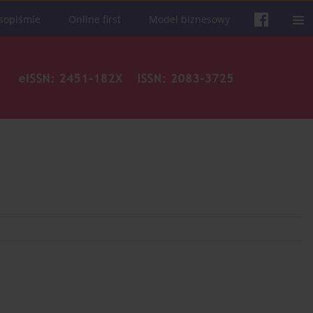
sopiśmie
Online first
Model biznesowy