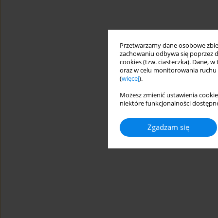
Przetwarzamy dane osobowe zbiera
zachowaniu odbywa się poprzez d
cookies (tzw. ciasteczka). Dane, w
oraz w celu monitorowania ruchu
(
więcej
).
Możesz zmienić ustawienia cookie
niektóre funkcjonalności dostępne
Zgadzam się