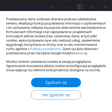
EN
PL
Przetwarzamy dane osobowe zbierane podczas odwiedzania
serwisu. Realizacja funkcji pozyskiwania informacji o użytkownikach
i ich zachowaniu odbywa się poprzez dobrowolnie wprowadzone w
formularzach informacje oraz zapisywanie w urządzeniach
końcowych plików cookies (tzw. ciasteczka). Dane, w tym pliki
cookies, wykorzystywane są w celu realizacji usług, zapewnienia
1/2026 vol. 19
wygodnego korzystania ze strony oraz w celu monitorowania
ruchu zgodnie z
Polityką prywatności
. Dane są także zbierane i
przetwarzane przez narzędzie Google Analytics (
więcej
).
ARTYKUŁ ORYGINALNY
Możesz zmienić ustawienia cookies w swojej przeglądarce.
Ograniczenie stosowania plików cookies w konfiguracji przeglądarki
Spostrzeżenia audytorów na
może wpłynąć na niektóre funkcjonalności dostępne na stronie.
temat KAM na rozwijającym się
Zgadzam się
rynku: dowody z Kosowa
Nie zgadzam się
1
1
Sead Ujkani
,
Arber Hoti