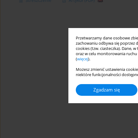
Streszczenie
Artykuł
(PDF)
Przetwarzamy dane osobowe zbiera
zachowaniu odbywa się poprzez d
cookies (tzw. ciasteczka). Dane, w
oraz w celu monitorowania ruchu
(
więcej
).
Możesz zmienić ustawienia cookie
niektóre funkcjonalności dostępne
Zgadzam się