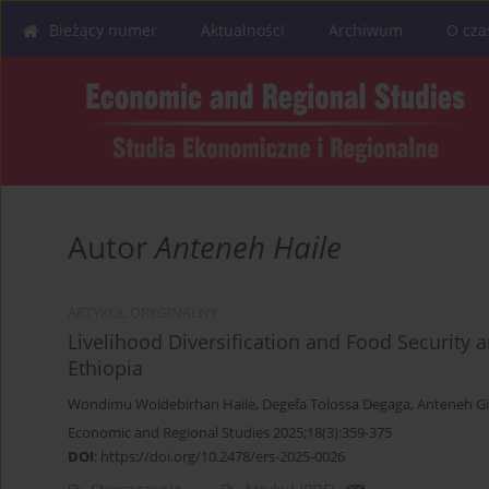
Bieżący numer
Aktualności
Archiwum
O cza
Autor
Anteneh Haile
ARTYKUŁ ORYGINALNY
Livelihood Diversification and Food Securit
Ethiopia
Wondimu Woldebirhan Haile
,
Degefa Tolossa Degaga
,
Anteneh Gi
Economic and Regional Studies 2025;18(3):359-375
DOI
:
https://doi.org/10.2478/ers-2025-0026