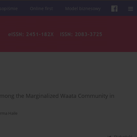
sopiśmie
Online first
Model biznesowy
y among the Marginalized Waata Community in
rma Haile
Statystyki