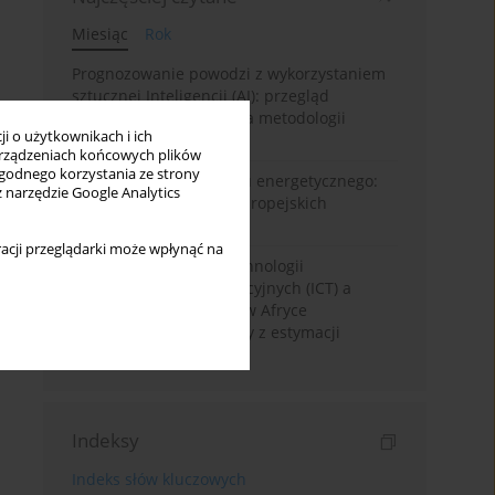
Miesiąc
Rok
Prognozowanie powodzi z wykorzystaniem
sztucznej Inteligencji (AI): przegląd
systematyczny oparty na metodologii
i o użytkownikach i ich
Prisma
rządzeniach końcowych plików
wygodnego korzystania ze strony
Od pandemii do kryzysu energetycznego:
z narzędzie Google Analytics
dynamika ubóstwa w europejskich
regionach NUTS2
acji przeglądarki może wpłynąć na
Rozpowszechnienie technologii
informacyjno-komunikacyjnych (ICT) a
wzrost sektora rolnego w Afryce
Subsaharyjskiej: dowody z estymacji
systemu GMM
Indeksy
Indeks słów kluczowych