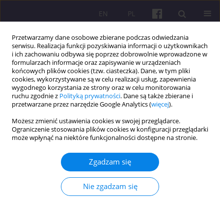
EN
PL
Przetwarzamy dane osobowe zbierane podczas odwiedzania
serwisu. Realizacja funkcji pozyskiwania informacji o użytkownikach
i ich zachowaniu odbywa się poprzez dobrowolnie wprowadzone w
formularzach informacje oraz zapisywanie w urządzeniach
końcowych plików cookies (tzw. ciasteczka). Dane, w tym pliki
cookies, wykorzystywane są w celu realizacji usług, zapewnienia
Autor
Dhruv Sardana
wygodnego korzystania ze strony oraz w celu monitorowania
ruchu zgodnie z
Polityką prywatności
. Dane są także zbierane i
przetwarzane przez narzędzie Google Analytics (
więcej
).
ARTYKUŁ ORYGINALNY
Możesz zmienić ustawienia cookies w swojej przeglądarce.
Ograniczenie stosowania plików cookies w konfiguracji przeglądarki
The Macro Lens: Exploring the Impact of
może wpłynąć na niektóre funkcjonalności dostępne na stronie.
Macroeconomic Variables on India's Small Cap,
Mid Cap, and Large Cap Indices
Zgadzam się
Sathish Pachiyappan
,
Dhruv Sardana
,
Unnati Joshi
,
Gautam Rajesh
,
Abel Thomas Pallickal
,
Aarthy Chellasamy
,
Aishwarya Nagarathinam
,
Nie zgadzam się
Joshuva Selvakumar J
Economic and Regional Studies 2025;18(3):376-388
DOI
:
https://doi.org/10.2478/ers-2025-0027