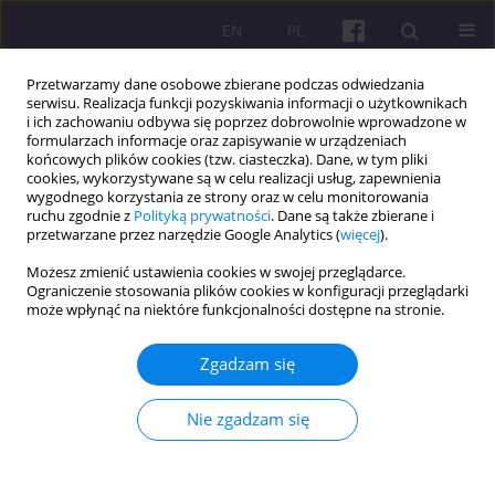
EN
PL
Przetwarzamy dane osobowe zbierane podczas odwiedzania
serwisu. Realizacja funkcji pozyskiwania informacji o użytkownikach
i ich zachowaniu odbywa się poprzez dobrowolnie wprowadzone w
formularzach informacje oraz zapisywanie w urządzeniach
końcowych plików cookies (tzw. ciasteczka). Dane, w tym pliki
cookies, wykorzystywane są w celu realizacji usług, zapewnienia
Autor
Dominik Dąbrowski
wygodnego korzystania ze strony oraz w celu monitorowania
ruchu zgodnie z
Polityką prywatności
. Dane są także zbierane i
przetwarzane przez narzędzie Google Analytics (
więcej
).
ARTYKUŁ ORYGINALNY
Możesz zmienić ustawienia cookies w swojej przeglądarce.
ELEMENTY POLSKIEJ KULTURY NA BIAŁORUSI
Ograniczenie stosowania plików cookies w konfiguracji przeglądarki
JAKO SKŁADNIK POTENCJAŁU TURYSTYCZNEGO
może wpłynąć na niektóre funkcjonalności dostępne na stronie.
MIEJSCOWOŚCI STAŃKOWO
Zgadzam się
Yuliya Błażejak
,
Dominik Dąbrowski
Economic and Regional Studies 2021;14(4):495-505
Nie zgadzam się
DOI
:
https://doi.org/10.2478/ers-2021-0035
Statystyki
Streszczenie
Artykuł
(PDF)