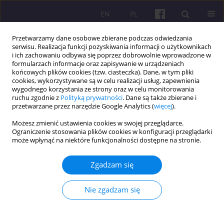
EN
PL
Przetwarzamy dane osobowe zbierane podczas odwiedzania
serwisu. Realizacja funkcji pozyskiwania informacji o użytkownikach
i ich zachowaniu odbywa się poprzez dobrowolnie wprowadzone w
formularzach informacje oraz zapisywanie w urządzeniach
końcowych plików cookies (tzw. ciasteczka). Dane, w tym pliki
cookies, wykorzystywane są w celu realizacji usług, zapewnienia
Autor
Joanna Szwacka-
wygodnego korzystania ze strony oraz w celu monitorowania
ruchu zgodnie z
Polityką prywatności
. Dane są także zbierane i
Mokrzycka
przetwarzane przez narzędzie Google Analytics (
więcej
).
Możesz zmienić ustawienia cookies w swojej przeglądarce.
Ograniczenie stosowania plików cookies w konfiguracji przeglądarki
ARTYKUŁ ORYGINALNY
może wpłynąć na niektóre funkcjonalności dostępne na stronie.
ZNACZENIE TURYSTYKI W STRATEGII ROZWOJU
GMINY
Zgadzam się
Joanna Szwacka-Mokrzycka
Nie zgadzam się
Economic and Regional Studies 2012;5(1):28-33
Statystyki
Streszczenie
Artykuł
(PDF)