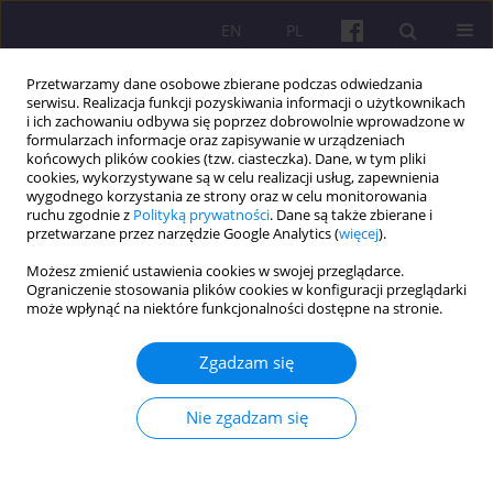
EN
PL
Przetwarzamy dane osobowe zbierane podczas odwiedzania
serwisu. Realizacja funkcji pozyskiwania informacji o użytkownikach
i ich zachowaniu odbywa się poprzez dobrowolnie wprowadzone w
formularzach informacje oraz zapisywanie w urządzeniach
końcowych plików cookies (tzw. ciasteczka). Dane, w tym pliki
cookies, wykorzystywane są w celu realizacji usług, zapewnienia
Autor
Marian Podstawka
wygodnego korzystania ze strony oraz w celu monitorowania
ruchu zgodnie z
Polityką prywatności
. Dane są także zbierane i
przetwarzane przez narzędzie Google Analytics (
więcej
).
ARTYKUŁ ORYGINALNY
Możesz zmienić ustawienia cookies w swojej przeglądarce.
OCENA ZMIAN W PODATKU PIT
Ograniczenie stosowania plików cookies w konfiguracji przeglądarki
WPROWADZONYCH W 2022 ROKU W RAMACH
może wpłynąć na niektóre funkcjonalności dostępne na stronie.
„POLSKIEGO ŁADU”
Zgadzam się
Agnieszka Ewa Deresz
,
Marian Grzegorz Podstawka
Economic and Regional Studies 2024;17(1):98-114
Nie zgadzam się
DOI
:
https://doi.org/10.2478/ers-2024-0005
Statystyki
Streszczenie
Artykuł
(PDF)