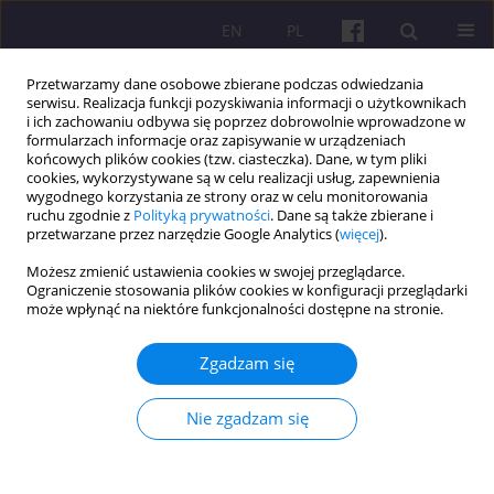
EN
PL
Przetwarzamy dane osobowe zbierane podczas odwiedzania
serwisu. Realizacja funkcji pozyskiwania informacji o użytkownikach
i ich zachowaniu odbywa się poprzez dobrowolnie wprowadzone w
formularzach informacje oraz zapisywanie w urządzeniach
końcowych plików cookies (tzw. ciasteczka). Dane, w tym pliki
cookies, wykorzystywane są w celu realizacji usług, zapewnienia
Autor
Oluchi Okoro
wygodnego korzystania ze strony oraz w celu monitorowania
ruchu zgodnie z
Polityką prywatności
. Dane są także zbierane i
przetwarzane przez narzędzie Google Analytics (
więcej
).
ARTYKUŁ ORYGINALNY
Możesz zmienić ustawienia cookies w swojej przeglądarce.
Ograniczenie stosowania plików cookies w konfiguracji przeglądarki
Trade Openness, Foreign Direct Investment and
może wpłynąć na niektóre funkcjonalności dostępne na stronie.
Environmental Sustainability Nexus In Nigeria
Zgadzam się
Emmanuel T Ideba
,
Anthony Orji
,
Onyinye Imelda Anthony-Orji
,
Chineze Hilda Nevoh
,
Oluchi Okoro
Economic and Regional Studies 2025;18(2):164-176
Nie zgadzam się
DOI
:
https://doi.org/10.2478/ers-2025-0014
Statystyki