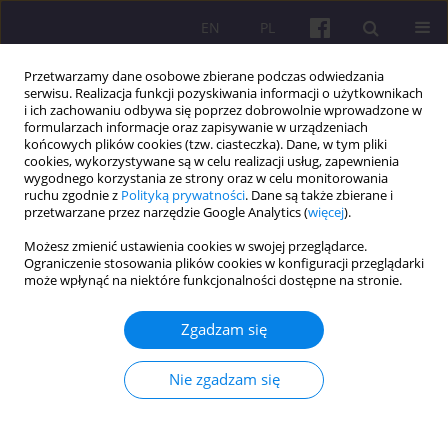
EN
PL
Przetwarzamy dane osobowe zbierane podczas odwiedzania
serwisu. Realizacja funkcji pozyskiwania informacji o użytkownikach
i ich zachowaniu odbywa się poprzez dobrowolnie wprowadzone w
formularzach informacje oraz zapisywanie w urządzeniach
końcowych plików cookies (tzw. ciasteczka). Dane, w tym pliki
cookies, wykorzystywane są w celu realizacji usług, zapewnienia
Autor
Oluchi Okoro
wygodnego korzystania ze strony oraz w celu monitorowania
ruchu zgodnie z
Polityką prywatności
. Dane są także zbierane i
przetwarzane przez narzędzie Google Analytics (
więcej
).
ARTYKUŁ ORYGINALNY
Możesz zmienić ustawienia cookies w swojej przeglądarce.
Ograniczenie stosowania plików cookies w konfiguracji przeglądarki
Trade Openness, Foreign Direct Investment and
może wpłynąć na niektóre funkcjonalności dostępne na stronie.
Environmental Sustainability Nexus In Nigeria
Zgadzam się
Emmanuel T Ideba
,
Anthony Orji
,
Onyinye Imelda Anthony-Orji
,
Chineze Hilda Nevoh
,
Oluchi Okoro
Economic and Regional Studies 2025;18(2):164-176
Nie zgadzam się
DOI
:
https://doi.org/10.2478/ers-2025-0014
Statystyki