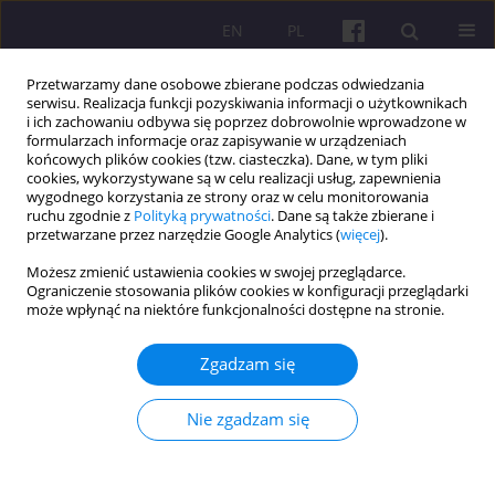
EN
PL
Przetwarzamy dane osobowe zbierane podczas odwiedzania
serwisu. Realizacja funkcji pozyskiwania informacji o użytkownikach
i ich zachowaniu odbywa się poprzez dobrowolnie wprowadzone w
formularzach informacje oraz zapisywanie w urządzeniach
końcowych plików cookies (tzw. ciasteczka). Dane, w tym pliki
cookies, wykorzystywane są w celu realizacji usług, zapewnienia
Autor
Sarwani Sarwani
wygodnego korzystania ze strony oraz w celu monitorowania
ruchu zgodnie z
Polityką prywatności
. Dane są także zbierane i
przetwarzane przez narzędzie Google Analytics (
więcej
).
ARTYKUŁ ORYGINALNY
Możesz zmienić ustawienia cookies w swojej przeglądarce.
Ograniczenie stosowania plików cookies w konfiguracji przeglądarki
SEKWENCYJNE PODEJŚCIE EKSPLANACYJNE:
może wpłynąć na niektóre funkcjonalności dostępne na stronie.
PROGRAM PRZYSPIESZENIA WDRAŻANIA
MARKETINGU CYFROWEGO, KTÓRY WSPIERA
Zgadzam się
WYNIKI MARKETINGOWE PODMIOTÓW MŚP
Andry Herawati
,
Sarwani Sarwani
,
Damajanti Sri Lestari
,
Liling
Nie zgadzam się
Listyawati
,
Alda Raharja
Economic and Regional Studies 2023;16(4):567-597
DOI
:
https://doi.org/10.2478/ers-2023-0036