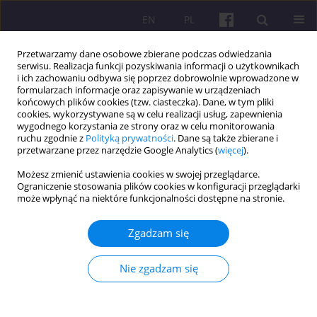
EN
PL
Przetwarzamy dane osobowe zbierane podczas odwiedzania
serwisu. Realizacja funkcji pozyskiwania informacji o użytkownikach
i ich zachowaniu odbywa się poprzez dobrowolnie wprowadzone w
formularzach informacje oraz zapisywanie w urządzeniach
końcowych plików cookies (tzw. ciasteczka). Dane, w tym pliki
cookies, wykorzystywane są w celu realizacji usług, zapewnienia
2/2010 vol. 4
wygodnego korzystania ze strony oraz w celu monitorowania
ruchu zgodnie z
Polityką prywatności
. Dane są także zbierane i
przetwarzane przez narzędzie Google Analytics (
więcej
).
ARTYKUŁ ORYGINALNY
Możesz zmienić ustawienia cookies w swojej przeglądarce.
Ograniczenie stosowania plików cookies w konfiguracji przeglądarki
HISTORYCZNY I WSPÓŁCZESNY
może wpłynąć na niektóre funkcjonalności dostępne na stronie.
WYMIAR ZJAWISKA
Zgadzam się
BEZDOMNOŚCI W POLSCE
Nie zgadzam się
1
Alicja Antas