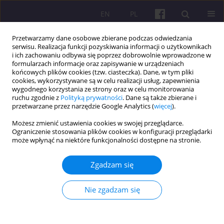
EN
PL
Przetwarzamy dane osobowe zbierane podczas odwiedzania
serwisu. Realizacja funkcji pozyskiwania informacji o użytkownikach
i ich zachowaniu odbywa się poprzez dobrowolnie wprowadzone w
formularzach informacje oraz zapisywanie w urządzeniach
końcowych plików cookies (tzw. ciasteczka). Dane, w tym pliki
cookies, wykorzystywane są w celu realizacji usług, zapewnienia
1/2014 vol. 7
wygodnego korzystania ze strony oraz w celu monitorowania
ruchu zgodnie z
Polityką prywatności
. Dane są także zbierane i
przetwarzane przez narzędzie Google Analytics (
więcej
).
ARTYKUŁ ORYGINALNY
Możesz zmienić ustawienia cookies w swojej przeglądarce.
Ograniczenie stosowania plików cookies w konfiguracji przeglądarki
INWESTYCJE OZE JAKO
może wpłynąć na niektóre funkcjonalności dostępne na stronie.
INSTRUMENT AKTYWIZACJI
Zgadzam się
GOSPODARCZEJ
Nie zgadzam się
1
Bartosz Dąbrowski