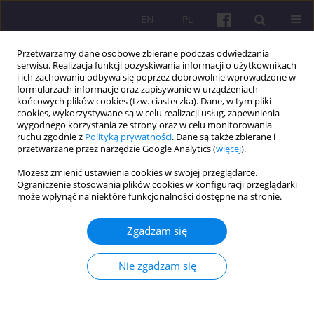
EN
PL
Przetwarzamy dane osobowe zbierane podczas odwiedzania
serwisu. Realizacja funkcji pozyskiwania informacji o użytkownikach
i ich zachowaniu odbywa się poprzez dobrowolnie wprowadzone w
formularzach informacje oraz zapisywanie w urządzeniach
końcowych plików cookies (tzw. ciasteczka). Dane, w tym pliki
cookies, wykorzystywane są w celu realizacji usług, zapewnienia
1/2026 vol. 19
wygodnego korzystania ze strony oraz w celu monitorowania
ruchu zgodnie z
Polityką prywatności
. Dane są także zbierane i
przetwarzane przez narzędzie Google Analytics (
więcej
).
ARTYKUŁ ORYGINALNY
Możesz zmienić ustawienia cookies w swojej przeglądarce.
Ograniczenie stosowania plików cookies w konfiguracji przeglądarki
Międzynarodowy outsourcing w
może wpłynąć na niektóre funkcjonalności dostępne na stronie.
Chinach i Indiach: porównanie
Zgadzam się
sektorowe z wykorzystaniem
Nie zgadzam się
analizy przepływów
międzygałęziowych