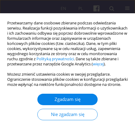
EN
PL
Przetwarzamy dane osobowe zbierane podczas odwiedzania
serwisu. Realizacja funkcji pozyskiwania informacji o użytkownikach
i ich zachowaniu odbywa się poprzez dobrowolnie wprowadzone w
formularzach informacje oraz zapisywanie w urządzeniach
końcowych plików cookies (tzw. ciasteczka). Dane, w tym pliki
cookies, wykorzystywane są w celu realizacji usług, zapewnienia
2/2022 vol. 15
wygodnego korzystania ze strony oraz w celu monitorowania
ruchu zgodnie z
Polityką prywatności
. Dane są także zbierane i
przetwarzane przez narzędzie Google Analytics (
więcej
).
ARTYKUŁ ORYGINALNY
Możesz zmienić ustawienia cookies w swojej przeglądarce.
Ograniczenie stosowania plików cookies w konfiguracji przeglądarki
Różnice w definiowaniu
może wpłynąć na niektóre funkcjonalności dostępne na stronie.
zespołów wirtualnych i
Zgadzam się
tradycyjnych
Nie zgadzam się
1
Yana Seliverstova