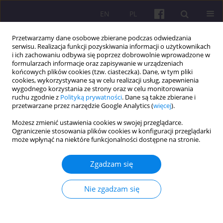
EN
PL
Przetwarzamy dane osobowe zbierane podczas odwiedzania
serwisu. Realizacja funkcji pozyskiwania informacji o użytkownikach
i ich zachowaniu odbywa się poprzez dobrowolnie wprowadzone w
formularzach informacje oraz zapisywanie w urządzeniach
końcowych plików cookies (tzw. ciasteczka). Dane, w tym pliki
cookies, wykorzystywane są w celu realizacji usług, zapewnienia
Słowo kluczowe
innowacje
wygodnego korzystania ze strony oraz w celu monitorowania
ruchu zgodnie z
Polityką prywatności
. Dane są także zbierane i
społeczne
przetwarzane przez narzędzie Google Analytics (
więcej
).
Możesz zmienić ustawienia cookies w swojej przeglądarce.
Ograniczenie stosowania plików cookies w konfiguracji przeglądarki
ARTYKUŁ ORYGINALNY
może wpłynąć na niektóre funkcjonalności dostępne na stronie.
Przedsiębiorstwo społeczne w ujęciu ustawy o
ekonomii społecznej versus teoria i praktyka
Zgadzam się
gospodarcza
Nie zgadzam się
Ewelina Florczak
,
Jacek Brdulak
Economic and Regional Studies 2022;15(4):492-508
DOI
:
https://doi.org/10.2478/ers-2022-0033