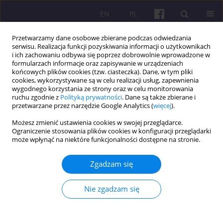
EN
PL
Przetwarzamy dane osobowe zbierane podczas odwiedzania
serwisu. Realizacja funkcji pozyskiwania informacji o użytkownikach
i ich zachowaniu odbywa się poprzez dobrowolnie wprowadzone w
formularzach informacje oraz zapisywanie w urządzeniach
końcowych plików cookies (tzw. ciasteczka). Dane, w tym pliki
cookies, wykorzystywane są w celu realizacji usług, zapewnienia
Słowo kluczowe
organizacje non-
wygodnego korzystania ze strony oraz w celu monitorowania
ruchu zgodnie z
Polityką prywatności
. Dane są także zbierane i
profit
przetwarzane przez narzędzie Google Analytics (
więcej
).
Możesz zmienić ustawienia cookies w swojej przeglądarce.
Ograniczenie stosowania plików cookies w konfiguracji przeglądarki
ARTYKUŁ ORYGINALNY
może wpłynąć na niektóre funkcjonalności dostępne na stronie.
PROMOCJA ZDROWIA W ASPEKCIE WSPÓŁPRACY
SAMORZĄDÓW WOJEWÓDZKICH Z
Zgadzam się
ORGANIZACJAMI POZARZĄDOWYMI
Nie zgadzam się
Tomasz Holecki
,
Krzysztof Kaczmarek
,
Joanna Woźniak-Holecka
,
Magdalena Syrkiewicz-Świtała
Economic and Regional Studies 2012;5(2):74-82