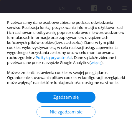
EN
PL
Przetwarzamy dane osobowe zbierane podczas odwiedzania
serwisu. Realizacja funkcji pozyskiwania informacji o użytkownikach
i ich zachowaniu odbywa się poprzez dobrowolnie wprowadzone w
formularzach informacje oraz zapisywanie w urządzeniach
końcowych plików cookies (tzw. ciasteczka). Dane, w tym pliki
cookies, wykorzystywane są w celu realizacji usług, zapewnienia
Słowo kluczowe
wdrażanie
wygodnego korzystania ze strony oraz w celu monitorowania
ruchu zgodnie z
Polityką prywatności
. Dane są także zbierane i
gospodarki o obiegu zamkniętym
przetwarzane przez narzędzie Google Analytics (
więcej
).
Możesz zmienić ustawienia cookies w swojej przeglądarce.
Ograniczenie stosowania plików cookies w konfiguracji przeglądarki
ARTYKUŁ ORYGINALNY
może wpłynąć na niektóre funkcjonalności dostępne na stronie.
Wpływ przywództwa opartego na zasadach
gospodarki o obiegu zamkniętym na wdrażanie
Zgadzam się
gospodarki o obiegu zamkniętym: analiza roli
pośredniczącej klimatu organizacyjnego z
Nie zgadzam się
wykorzystaniem dwuetapowego podejścia PLS-
SEM i sieci neuronowych