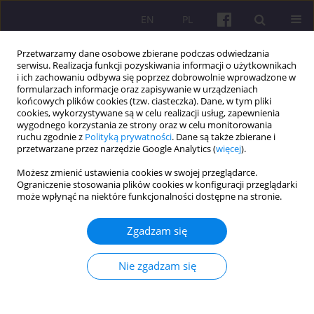
EN
PL
Przetwarzamy dane osobowe zbierane podczas odwiedzania
serwisu. Realizacja funkcji pozyskiwania informacji o użytkownikach
i ich zachowaniu odbywa się poprzez dobrowolnie wprowadzone w
formularzach informacje oraz zapisywanie w urządzeniach
końcowych plików cookies (tzw. ciasteczka). Dane, w tym pliki
cookies, wykorzystywane są w celu realizacji usług, zapewnienia
3/2024 vol. 17
wygodnego korzystania ze strony oraz w celu monitorowania
ruchu zgodnie z
Polityką prywatności
. Dane są także zbierane i
przetwarzane przez narzędzie Google Analytics (
więcej
).
ARTYKUŁ ORYGINALNY
Możesz zmienić ustawienia cookies w swojej przeglądarce.
Ograniczenie stosowania plików cookies w konfiguracji przeglądarki
WPŁYW TURKUSOWEGO
może wpłynąć na niektóre funkcjonalności dostępne na stronie.
ZARZĄDZANIA NA
Zgadzam się
INTERDYSCYPLINARNOŚĆ W
Nie zgadzam się
ZARZĄDZANIU PROJEKTAMI IT