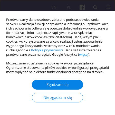
EN
PL
Przetwarzamy dane osobowe zbierane podczas odwiedzania
serwisu. Realizacja funkcji pozyskiwania informacji o użytkownikach
i ich zachowaniu odbywa się poprzez dobrowolnie wprowadzone w
formularzach informacje oraz zapisywanie w urządzeniach
końcowych plików cookies (tzw. ciasteczka). Dane, w tym pliki
cookies, wykorzystywane są w celu realizacji usług, zapewnienia
Autor
Abhishek Sharma
wygodnego korzystania ze strony oraz w celu monitorowania
ruchu zgodnie z
Polityką prywatności
. Dane są także zbierane i
przetwarzane przez narzędzie Google Analytics (
więcej
).
ARTYKUŁ ORYGINALNY
Możesz zmienić ustawienia cookies w swojej przeglądarce.
Ograniczenie stosowania plików cookies w konfiguracji przeglądarki
Significance of Milk production in boosting
może wpłynąć na niektóre funkcjonalności dostępne na stronie.
Livestock output in Haryana: an economic
analysis
Zgadzam się
Sumit Kumar
,
Manoj Kumar
,
Abhishek Sharma
Economic and Regional Studies 2025;18(3):423-432
Nie zgadzam się
DOI
:
https://doi.org/10.2478/ers-2025-0030
Statystyki