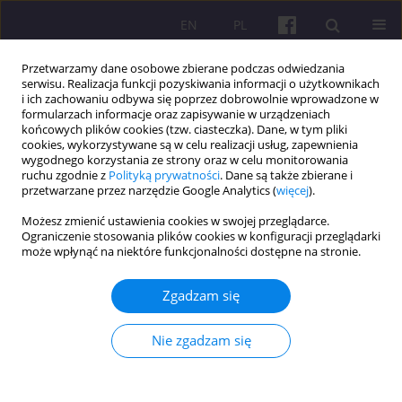
EN
PL
Przetwarzamy dane osobowe zbierane podczas odwiedzania
serwisu. Realizacja funkcji pozyskiwania informacji o użytkownikach
i ich zachowaniu odbywa się poprzez dobrowolnie wprowadzone w
formularzach informacje oraz zapisywanie w urządzeniach
końcowych plików cookies (tzw. ciasteczka). Dane, w tym pliki
cookies, wykorzystywane są w celu realizacji usług, zapewnienia
Autor
Dariusz Kowalewski
wygodnego korzystania ze strony oraz w celu monitorowania
ruchu zgodnie z
Polityką prywatności
. Dane są także zbierane i
przetwarzane przez narzędzie Google Analytics (
więcej
).
SEASON’S INFLUENCE ON THE PROPERTIES OF
Możesz zmienić ustawienia cookies w swojej przeglądarce.
Ograniczenie stosowania plików cookies w konfiguracji przeglądarki
MALE DOMESTIC PIG SEMEN
może wpłynąć na niektóre funkcjonalności dostępne na stronie.
Stanisław Kondracki
,
Anna Wysokińska
,
Dariusz Kowalewski
,
Elwira
Muczyńska
,
Agnieszka Adamiak
Zgadzam się
Economic and Regional Studies 2009;3(1)
Statystyki
Nie zgadzam się
Streszczenie