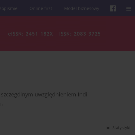
sopiśmie
Online first
Model biznesowy
e szczególnym uwzględnieniem Indii
gh
Statystyki