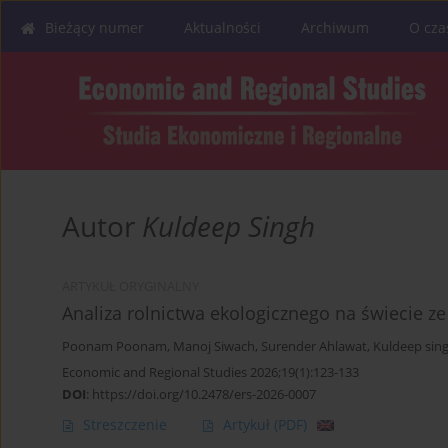
Bieżący numer
Aktualności
Archiwum
O cza
Autor
Kuldeep Singh
ARTYKUŁ ORYGINALNY
Analiza rolnictwa ekologicznego na świecie z
Poonam Poonam
,
Manoj Siwach
,
Surender Ahlawat
,
Kuldeep sin
Economic and Regional Studies 2026;19(1):123-133
DOI
:
https://doi.org/10.2478/ers-2026-0007
Streszczenie
Artykuł
(PDF)