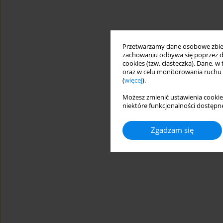
Przetwarzamy dane osobowe zbiera
zachowaniu odbywa się poprzez d
cookies (tzw. ciasteczka). Dane, w
oraz w celu monitorowania ruchu
(
więcej
).
Możesz zmienić ustawienia cookie
niektóre funkcjonalności dostępne
Zgadzam się