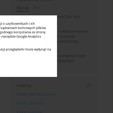
Miesiąc
Rok
„WIECZNA EKONOMIA”: WIECZNY ŁAD
GOSPODARCZY
i o użytkownikach i ich
rządzeniach końcowych plików
Prognozowanie powodzi z wykorzystaniem
wygodnego korzystania ze strony
sztucznej Inteligencji (AI): przegląd
z narzędzie Google Analytics
systematyczny oparty na metodologii
Prisma
acji przeglądarki może wpłynąć na
Od pandemii do kryzysu energetycznego:
dynamika ubóstwa w europejskich
regionach NUTS2
Indeksy
Indeks słów kluczowych
Indeks dziedzin
Indeks autorów