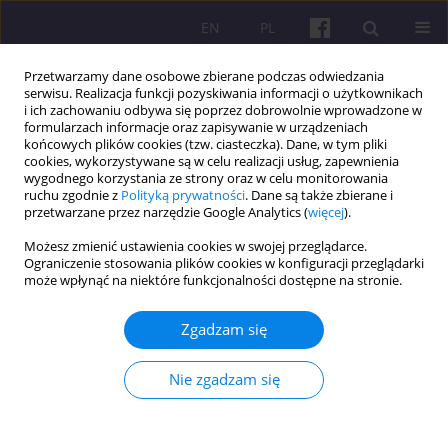
EN
PL
Przetwarzamy dane osobowe zbierane podczas odwiedzania
serwisu. Realizacja funkcji pozyskiwania informacji o użytkownikach
i ich zachowaniu odbywa się poprzez dobrowolnie wprowadzone w
formularzach informacje oraz zapisywanie w urządzeniach
końcowych plików cookies (tzw. ciasteczka). Dane, w tym pliki
cookies, wykorzystywane są w celu realizacji usług, zapewnienia
1/2026 vol. 19
wygodnego korzystania ze strony oraz w celu monitorowania
ruchu zgodnie z
Polityką prywatności
. Dane są także zbierane i
przetwarzane przez narzędzie Google Analytics (
więcej
).
ARTYKUŁ ORYGINALNY
Możesz zmienić ustawienia cookies w swojej przeglądarce.
Ograniczenie stosowania plików cookies w konfiguracji przeglądarki
Analiza rolnictwa ekologicznego
może wpłynąć na niektóre funkcjonalności dostępne na stronie.
na świecie ze szczególnym
Zgadzam się
uwzględnieniem Indii
Nie zgadzam się
1
1
Poonam Poonam
,
Manoj Siwach
,
1
1
Surender Ahlawat
,
Kuldeep singh