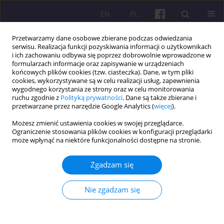
EN
PL
Przetwarzamy dane osobowe zbierane podczas odwiedzania
serwisu. Realizacja funkcji pozyskiwania informacji o użytkownikach
i ich zachowaniu odbywa się poprzez dobrowolnie wprowadzone w
formularzach informacje oraz zapisywanie w urządzeniach
końcowych plików cookies (tzw. ciasteczka). Dane, w tym pliki
cookies, wykorzystywane są w celu realizacji usług, zapewnienia
Autor
Nurudeen Sofoluwe
wygodnego korzystania ze strony oraz w celu monitorowania
ruchu zgodnie z
Polityką prywatności
. Dane są także zbierane i
przetwarzane przez narzędzie Google Analytics (
więcej
).
ARTYKUŁ ORYGINALNY
Możesz zmienić ustawienia cookies w swojej przeglądarce.
Ograniczenie stosowania plików cookies w konfiguracji przeglądarki
ANALIZA OBWIEDNI DANYCH DO OCENY
może wpłynąć na niektóre funkcjonalności dostępne na stronie.
EFEKTYWNOŚCI SPÓŁDZIELNI I DEPOZYTÓW
CZŁONKOWSKICH W STANIE OGUN W NIGERII
Zgadzam się
Nurudeen Afolabi Sofoluwe
,
Latifat Omolara Akano
,
Simisola
Temiloluwa Adewunmi
Nie zgadzam się
Economic and Regional Studies 2024;17(3):517-533
DOI
:
https://doi.org/10.2478/ers-2024-0028
Statystyki