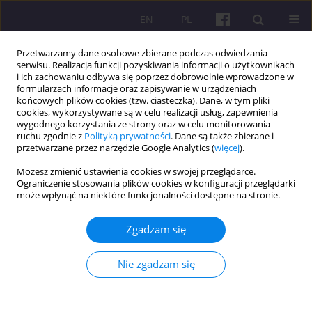
EN
PL
Przetwarzamy dane osobowe zbierane podczas odwiedzania
serwisu. Realizacja funkcji pozyskiwania informacji o użytkownikach
i ich zachowaniu odbywa się poprzez dobrowolnie wprowadzone w
formularzach informacje oraz zapisywanie w urządzeniach
końcowych plików cookies (tzw. ciasteczka). Dane, w tym pliki
cookies, wykorzystywane są w celu realizacji usług, zapewnienia
Dziedzina
Marketing
wygodnego korzystania ze strony oraz w celu monitorowania
ruchu zgodnie z
Polityką prywatności
. Dane są także zbierane i
przetwarzane przez narzędzie Google Analytics (
więcej
).
ARTYKUŁ ORYGINALNY
Możesz zmienić ustawienia cookies w swojej przeglądarce.
Cryptocurrency as compensation: legal and
Ograniczenie stosowania plików cookies w konfiguracji przeglądarki
economic aspects for labor remuneration
może wpłynąć na niektóre funkcjonalności dostępne na stronie.
Оlena Yе. Lutsenko
,
Olena H. Sereda
,
Oleksandr A. Yakovlyev
,
Yuliia M.
Zgadzam się
Burniagina
,
Irina A. Vetukhova
Economic and Regional Studies 2025;18(4):534-547
DOI
:
https://doi.org/10.2478/ers-2025-0036
Nie zgadzam się
Statystyki
Streszczenie
Artykuł
(PDF)