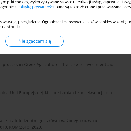
 tym pliki cookies, wykorzystywane są w celu realizacji usług, zapewnienia 
 zgodnie z
Polityką prywatności
. Dane są także zbierane i przetwarzane prze
, A., Wasilewska, A., Wasilewski, A. (2008). Rola instytucji w
PIB.
s w swojej przeglądarce. Ograniczenie stosowania plików cookies w konfigur
 na stronie.
ndywidualnych gospodarstw rolniczych w opinii zarządzających.
Nie zgadzam się
 Finanse, Rynki Finansowe, Ubezpieczenia, 2(74), 83-91.
n process in Greek Agriculture: The case of investment aid.
 rolna Unii Europejskiej, kierunki zmian i konsekwencje dla
na rzecz inteligentnego i zrównoważonego rozwoju
2010, KOM(2010) 2020.