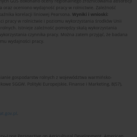
ych GUS dokonano oceny regionalnego zróżnicowania absorbcji
oraz oceniono wydajność pracy w rolnictwie. Zależność
źnika korelacji liniowej Pearsona.
Wyniki i wnioski:
i pracy w rolnictwie i poziomu wykorzystania środków Unii
olnych. Istnieje zależność pomiędzy skalą wykorzystania
ykorzystania czynnika pracy. Można zatem przyjąć, że badana
omu wydajności pracy.
nianie gospodarstw rolnych z województwa warmińsko-
e SGGW. Polityki Europejskie, Finanse i Marketing, 8(57),
at.gov.pl
.
entury–Long Perspective on Agricultural Development. American