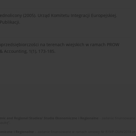
dnolicony (2005). Urząd Komitetu Integracji Europejskiej.
ublikacji.
roprzedsiębiorczości na terenach wiejskich w ramach PROW
& Accounting, 1(1), 173-185.
mic and Regional Studies/ Studia Ekonomiczne i Regionalne
- zadanie finansowane
naukę”.
omiczne i Regionalne
– zadanie finansowane w ramach umowy Nr 819/P-DUN/2018 ze ś