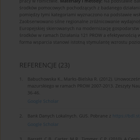
pracy w rolnictwie.
Materiały i metody:
Na podstawie dan
środków pomocowych pochodzących z badanego działania 
pomiędzy tymi kategoriami wyznaczono na podstawie wska
Zaobserwowano silne regionalne zróżnicowanie wydajnośc
Europejskiej skierowanych na modernizację gospodarstw r
środków w ramach Działania 121 PROW a efektywnością w
forma wsparcia stanowi istotną stymulantę wzrostu pozi
REFERENCJE
(23)
1.
Babuchowska K., Marks-Bielska R. (2012). Unowocześ
mazurskiego w ramach PROW 2007-2013. Zeszyty Naukow
36-46.
Google Scholar
2.
Bank Danych Lokalnych. GUS. Pobrane z
https://bdl.st
Google Scholar
3.
Barrett, C.B., Carter, M.R., Timmer, C.P. (2010). A C