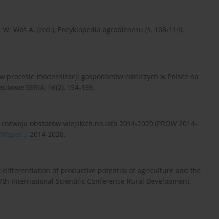
. W: Woś A. (red.), Encyklopedia agrobiznesu (s. 108-114).
j w procesie modernizacji gospodarstw rolniczych w Polsce na
ukowe SERiA, 16(2), 154-159.
m rozwoju obszarów wiejskich na lata 2014-2020 (PROW 2014-
/Wspar...
2014-2020.
 differentiation of productive potential of agriculture and the
e 7th International Scientific Conference Rural Development