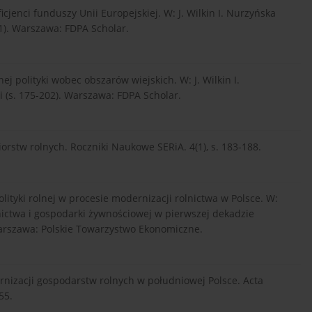
ficjenci funduszy Unii Europejskiej. W: J. Wilkin I. Nurzyńska
111). Warszawa: FDPA Scholar.
nej polityki wobec obszarów wiejskich. W: J. Wilkin I.
i (s. 175-202). Warszawa: FDPA Scholar.
iorstw rolnych. Roczniki Naukowe SERiA. 4(1), s. 183-188.
olityki rolnej w procesie modernizacji rolnictwa w Polsce. W:
lnictwa i gospodarki żywnościowej w pierwszej dekadzie
 Warszawa: Polskie Towarzystwo Ekonomiczne.
nizacji gospodarstw rolnych w południowej Polsce. Acta
55.