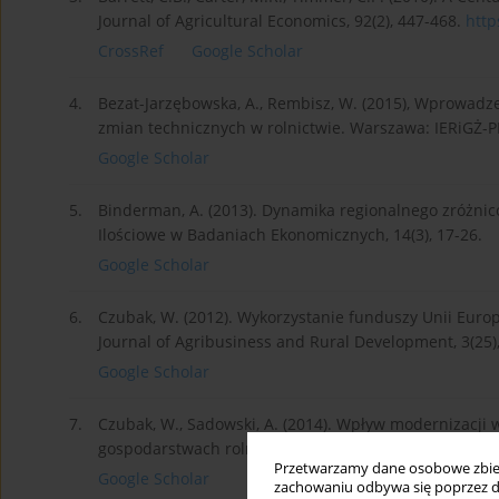
Journal of Agricultural Economics, 92(2), 447-468.
http
CrossRef
Google Scholar
4.
Bezat-Jarzębowska, A., Rembisz, W. (2015), Wprowadzen
zmian technicznych w rolnictwie. Warszawa: IERiGŻ-P
Google Scholar
5.
Binderman, A. (2013). Dynamika regionalnego zróżnic
Ilościowe w Badaniach Ekonomicznych, 14(3), 17-26.
Google Scholar
6.
Czubak, W. (2012). Wykorzystanie funduszy Unii Euro
Journal of Agribusiness and Rural Development, 3(25),
Google Scholar
7.
Czubak, W., Sadowski, A. (2014). Wpływ modernizacji
gospodarstwach rolnych w Polsce. Journal of Agribusi
Przetwarzamy dane osobowe zbiera
Google Scholar
zachowaniu odbywa się poprzez d