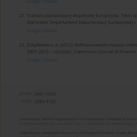
Google Scholar
22.
Traktat ustanawiający Wspólnotę Europejską. Tekst uje
Warszawa: Departament Dokumentacji Europejskiej i P
Google Scholar
23.
Żołądkiewicz, A. (2012). Dofinansowanie rozwoju mik
2007–2013 – rezultaty. Copernican Journal of Finance 
Google Scholar
eISSN:
2451-182X
ISSN:
2083-3725
„
Zwiększenie udziału zagranicznych recenzentów w czasopiśmie Econo
i Szkolnictwa Wyższego przeznaczonych na działalność upowszechniającą 
„
Digitalizacja czasopisma Economic and Regional Studies/ Studia Ekon