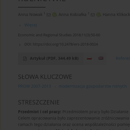
1
1
Anna Nowak
,
Anna Kobiałka
,
Hanna Klikoc
Więcej
Economic and Regional Studies 2018;11(3):50-60
DOI:
https://doi.org/10.2478/ers-2018-0024
Artykuł
(PDF, 344.49 kB)
Refere
SŁOWA KLUCZOWE
PROW 2007-2013
modernizacja gospodarstw rolnych
STRESZCZENIE
Przedmiot i cel pracy:
Przedmiotem pracy było Działanie
Celem opracowania było zaprezentowanie zróżnicowania
ramach tego działania oraz ocena współzależności pomię