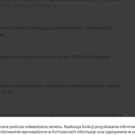
s://doi.org/10.1093/ajae/a...
.
ie do analizy inwestycji, produktywności, efektywności i
IB.
owania rolnictwa w Polsce w latach 1998-2010. Metody
pejskiej wspierających inwestycje w gospodarstwach rolnych.
 57-67.
 wspieranych funduszami UE na zmiany sytuacji majątkowej w
ness and Rural Development, 2(32), 45-57.
ne podczas odwiedzania serwisu. Realizacja funkcji pozyskiwania informacj
obrowolnie wprowadzone w formularzach informacje oraz zapisywanie w u