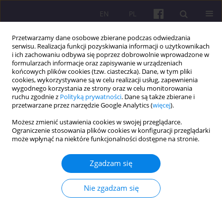
EN
PL
Przetwarzamy dane osobowe zbierane podczas odwiedzania
serwisu. Realizacja funkcji pozyskiwania informacji o użytkownikach
i ich zachowaniu odbywa się poprzez dobrowolnie wprowadzone w
formularzach informacje oraz zapisywanie w urządzeniach
końcowych plików cookies (tzw. ciasteczka). Dane, w tym pliki
cookies, wykorzystywane są w celu realizacji usług, zapewnienia
Słowo kluczowe
Belgia
wygodnego korzystania ze strony oraz w celu monitorowania
ruchu zgodnie z
Polityką prywatności
. Dane są także zbierane i
przetwarzane przez narzędzie Google Analytics (
więcej
).
ARTYKUŁ ORYGINALNY
Możesz zmienić ustawienia cookies w swojej przeglądarce.
Ograniczenie stosowania plików cookies w konfiguracji przeglądarki
MIGRACJA Z ŚRODKOWEJ DO ZACHODNIEJ
może wpłynąć na niektóre funkcjonalności dostępne na stronie.
EUROPY: ANALIZA GMINY SIEMIATYCZE
Zgadzam się
Anna M. Klepacka
Economic and Regional Studies 2013;6(1):106-117
Statystyki
Nie zgadzam się
Streszczenie
Artykuł
(PDF)