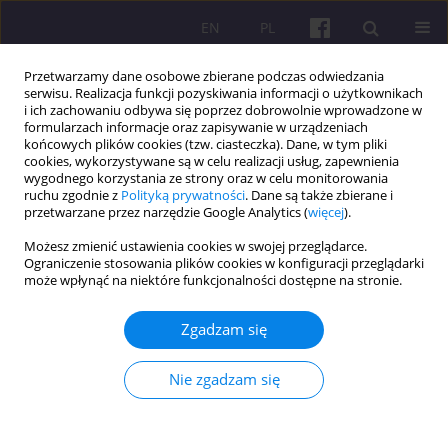
EN
PL
Przetwarzamy dane osobowe zbierane podczas odwiedzania
serwisu. Realizacja funkcji pozyskiwania informacji o użytkownikach
i ich zachowaniu odbywa się poprzez dobrowolnie wprowadzone w
formularzach informacje oraz zapisywanie w urządzeniach
końcowych plików cookies (tzw. ciasteczka). Dane, w tym pliki
cookies, wykorzystywane są w celu realizacji usług, zapewnienia
Słowo kluczowe
Etiopia
wygodnego korzystania ze strony oraz w celu monitorowania
ruchu zgodnie z
Polityką prywatności
. Dane są także zbierane i
przetwarzane przez narzędzie Google Analytics (
więcej
).
ARTYKUŁ ORYGINALNY
Możesz zmienić ustawienia cookies w swojej przeglądarce.
Ograniczenie stosowania plików cookies w konfiguracji przeglądarki
ANALIZA ŁAŃCUCHA WARTOŚCI PRODUKTÓW
może wpłynąć na niektóre funkcjonalności dostępne na stronie.
MLECZARSKICH W UEREDZIE ADA'A BERGA,
ETIOPIA
Zgadzam się
Gemechu Ordofa Jara
,
Tekle Bobo Tolassa
Economic and Regional Studies 2021;14(4):445-464
Nie zgadzam się
DOI
:
https://doi.org/10.2478/ers-2021-0031
Statystyki