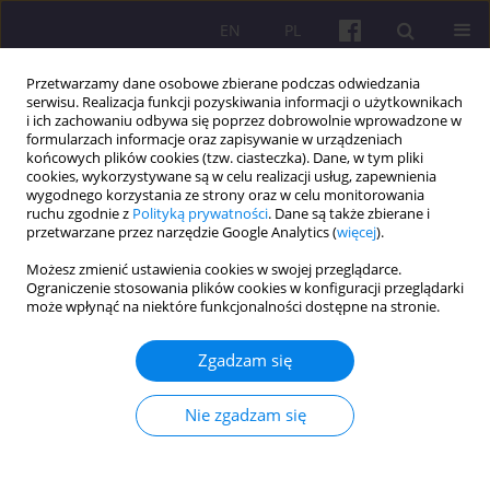
EN
PL
Przetwarzamy dane osobowe zbierane podczas odwiedzania
serwisu. Realizacja funkcji pozyskiwania informacji o użytkownikach
i ich zachowaniu odbywa się poprzez dobrowolnie wprowadzone w
formularzach informacje oraz zapisywanie w urządzeniach
końcowych plików cookies (tzw. ciasteczka). Dane, w tym pliki
cookies, wykorzystywane są w celu realizacji usług, zapewnienia
Słowo kluczowe
grupowanie
wygodnego korzystania ze strony oraz w celu monitorowania
ruchu zgodnie z
Polityką prywatności
. Dane są także zbierane i
hierarchiczne
przetwarzane przez narzędzie Google Analytics (
więcej
).
Możesz zmienić ustawienia cookies w swojej przeglądarce.
ARTYKUŁ ORYGINALNY
Ograniczenie stosowania plików cookies w konfiguracji przeglądarki
może wpłynąć na niektóre funkcjonalności dostępne na stronie.
METODA PROMETHEE II W WIELOKRYTERIALNEJ
OCENIE GIEŁD KRYPTOWALUT
Zgadzam się
Kinga Kądziołka
Economic and Regional Studies 2021;14(2):131-145
Nie zgadzam się
DOI
:
https://doi.org/10.2478/ers-2021-0010
Statystyki