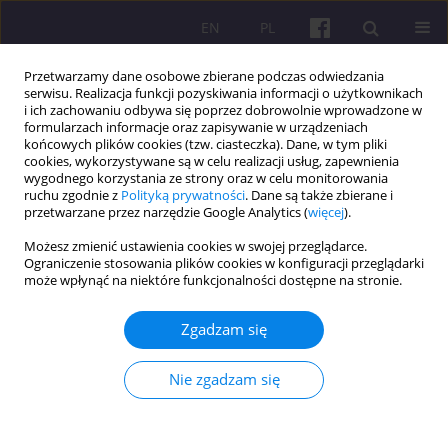
EN
PL
Przetwarzamy dane osobowe zbierane podczas odwiedzania
serwisu. Realizacja funkcji pozyskiwania informacji o użytkownikach
i ich zachowaniu odbywa się poprzez dobrowolnie wprowadzone w
formularzach informacje oraz zapisywanie w urządzeniach
końcowych plików cookies (tzw. ciasteczka). Dane, w tym pliki
cookies, wykorzystywane są w celu realizacji usług, zapewnienia
Słowo kluczowe
koncepcja smart
wygodnego korzystania ze strony oraz w celu monitorowania
ruchu zgodnie z
Polityką prywatności
. Dane są także zbierane i
city
przetwarzane przez narzędzie Google Analytics (
więcej
).
Możesz zmienić ustawienia cookies w swojej przeglądarce.
Ograniczenie stosowania plików cookies w konfiguracji przeglądarki
ARTYKUŁ ORYGINALNY
może wpłynąć na niektóre funkcjonalności dostępne na stronie.
INTELIGENTNY ROZWÓJ WSI – KONCEPCJA SMART
VILLAGES: ZAŁOŻENIA, MOŻLIWOŚCI I
Zgadzam się
OGRANICZENIA IMPLEMENTACYJNE
Nie zgadzam się
Danuta Guzal-Dec
Economic and Regional Studies 2018;11(3):32-49
DOI
:
https://doi.org/10.2478/ers-2018-0023