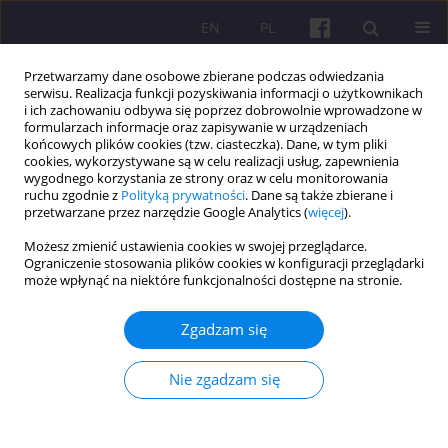
EN
PL
Przetwarzamy dane osobowe zbierane podczas odwiedzania
serwisu. Realizacja funkcji pozyskiwania informacji o użytkownikach
i ich zachowaniu odbywa się poprzez dobrowolnie wprowadzone w
formularzach informacje oraz zapisywanie w urządzeniach
końcowych plików cookies (tzw. ciasteczka). Dane, w tym pliki
cookies, wykorzystywane są w celu realizacji usług, zapewnienia
Słowo kluczowe
relokacja
wygodnego korzystania ze strony oraz w celu monitorowania
ruchu zgodnie z
Polityką prywatności
. Dane są także zbierane i
przetwarzane przez narzędzie Google Analytics (
więcej
).
STUDIUM PRZYPADKU
Możesz zmienić ustawienia cookies w swojej przeglądarce.
Ograniczenie stosowania plików cookies w konfiguracji przeglądarki
MIGRACJE PRZEDSIĘBIORSTW – STUDIA
może wpłynąć na niektóre funkcjonalności dostępne na stronie.
PRZYPADKÓW
Zgadzam się
Urszula Panicz
Economic and Regional Studies 2014;7(2):45-56
Statystyki
Nie zgadzam się
Streszczenie
Artykuł
(PDF)