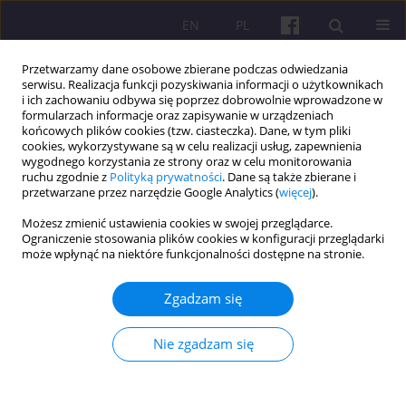
EN
PL
Przetwarzamy dane osobowe zbierane podczas odwiedzania
serwisu. Realizacja funkcji pozyskiwania informacji o użytkownikach
i ich zachowaniu odbywa się poprzez dobrowolnie wprowadzone w
formularzach informacje oraz zapisywanie w urządzeniach
końcowych plików cookies (tzw. ciasteczka). Dane, w tym pliki
cookies, wykorzystywane są w celu realizacji usług, zapewnienia
Słowo kluczowe
wygodnego korzystania ze strony oraz w celu monitorowania
ruchu zgodnie z
Polityką prywatności
. Dane są także zbierane i
upowszechnianie technologii
przetwarzane przez narzędzie Google Analytics (
więcej
).
informacyjno-komunikacyjnych
Możesz zmienić ustawienia cookies w swojej przeglądarce.
Ograniczenie stosowania plików cookies w konfiguracji przeglądarki
może wpłynąć na niektóre funkcjonalności dostępne na stronie.
ARTYKUŁ ORYGINALNY
Zgadzam się
Niwelowanie przepaści cyfrowej: czynniki
determinujące rozpowszechnianie technologii
Nie zgadzam się
informacyjno-komunikacyjnych (ICT) w
gospodarkach Afryki Subsaharyjskiej (SSA)
Wondimeneh Desalegn Mogess