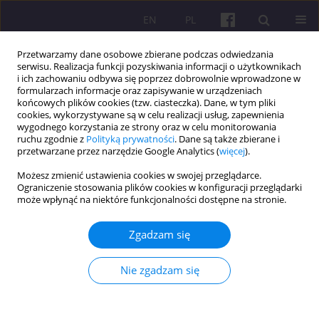
EN
PL
Przetwarzamy dane osobowe zbierane podczas odwiedzania
serwisu. Realizacja funkcji pozyskiwania informacji o użytkownikach
i ich zachowaniu odbywa się poprzez dobrowolnie wprowadzone w
formularzach informacje oraz zapisywanie w urządzeniach
końcowych plików cookies (tzw. ciasteczka). Dane, w tym pliki
cookies, wykorzystywane są w celu realizacji usług, zapewnienia
Dziedzina
Ekonomia finansowa
wygodnego korzystania ze strony oraz w celu monitorowania
ruchu zgodnie z
Polityką prywatności
. Dane są także zbierane i
przetwarzane przez narzędzie Google Analytics (
więcej
).
ARTYKUŁ ORYGINALNY
Możesz zmienić ustawienia cookies w swojej przeglądarce.
Równoważenie rentowności i wzrostu na rynku
Ograniczenie stosowania plików cookies w konfiguracji przeglądarki
hazardowym na Ukrainie
może wpłynąć na niektóre funkcjonalności dostępne na stronie.
Lilia Bublyk
Zgadzam się
Economic and Regional Studies 2026;19(1):134-148
DOI
:
https://doi.org/10.2478/ers-2026-0008
Nie zgadzam się
Statystyki
Streszczenie
Artykuł
(PDF)