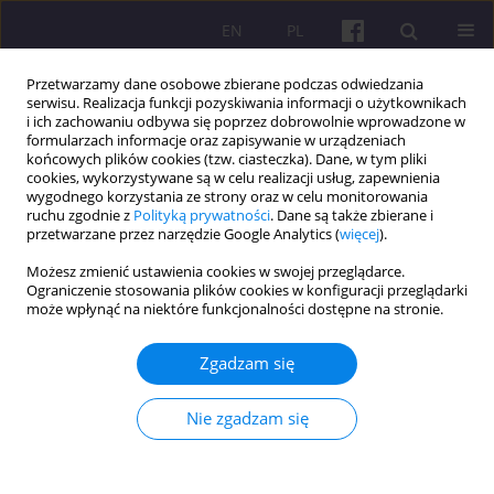
EN
PL
Przetwarzamy dane osobowe zbierane podczas odwiedzania
serwisu. Realizacja funkcji pozyskiwania informacji o użytkownikach
i ich zachowaniu odbywa się poprzez dobrowolnie wprowadzone w
formularzach informacje oraz zapisywanie w urządzeniach
końcowych plików cookies (tzw. ciasteczka). Dane, w tym pliki
cookies, wykorzystywane są w celu realizacji usług, zapewnienia
4/2019 vol. 12
wygodnego korzystania ze strony oraz w celu monitorowania
ruchu zgodnie z
Polityką prywatności
. Dane są także zbierane i
przetwarzane przez narzędzie Google Analytics (
więcej
).
ARTYKUŁ ORYGINALNY
Możesz zmienić ustawienia cookies w swojej przeglądarce.
Ograniczenie stosowania plików cookies w konfiguracji przeglądarki
WPŁYW MOSTU SURAMADU NA
może wpłynąć na niektóre funkcjonalności dostępne na stronie.
UBÓSTWO NA OBSZARACH
Zgadzam się
WIEJSKICH W KABUPATEN
Nie zgadzam się
BANGKALAN, JAWA
WSCHODNIA, INDONEZJA