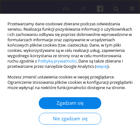
EN
PL
Przetwarzamy dane osobowe zbierane podczas odwiedzania
serwisu. Realizacja funkcji pozyskiwania informacji o użytkownikach
i ich zachowaniu odbywa się poprzez dobrowolnie wprowadzone w
formularzach informacje oraz zapisywanie w urządzeniach
końcowych plików cookies (tzw. ciasteczka). Dane, w tym pliki
cookies, wykorzystywane są w celu realizacji usług, zapewnienia
4/2020 vol. 13
wygodnego korzystania ze strony oraz w celu monitorowania
ruchu zgodnie z
Polityką prywatności
. Dane są także zbierane i
przetwarzane przez narzędzie Google Analytics (
więcej
).
ARTYKUŁ ORYGINALNY
Możesz zmienić ustawienia cookies w swojej przeglądarce.
Ograniczenie stosowania plików cookies w konfiguracji przeglądarki
KREDYTY DLA ROLNICTWA W
może wpłynąć na niektóre funkcjonalności dostępne na stronie.
BANKACH SPÓŁDZIELCZYCH
Zgadzam się
WOJEWÓDZTWA PODLASKIEGO
Nie zgadzam się
1,2
Krzysztof Łukaszuk