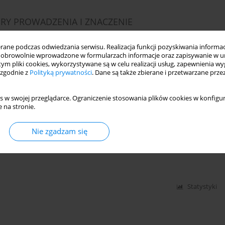
RY PROWADZENIA I ZNACZENIE
ne podczas odwiedzania serwisu. Realizacja funkcji pozyskiwania informacj
obrowolnie wprowadzone w formularzach informacje oraz zapisywanie w u
 tym pliki cookies, wykorzystywane są w celu realizacji usług, zapewnienia 
 zgodnie z
Polityką prywatności
. Dane są także zbierane i przetwarzane prze
Statystyki
s w swojej przeglądarce. Ograniczenie stosowania plików cookies w konfigur
 na stronie.
 OSÓB Z NIEPEŁNOSPRAWNOŚCIĄ ZAMIESZKAŁYCH
Nie zgadzam się
Statystyki