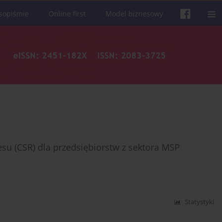
sopiśmie
Online first
Model biznesowy
su (CSR) dla przedsiębiorstw z sektora MSP
Statystyki