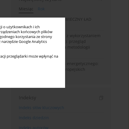
Miesiąc
Rok
„WIECZNA EKONOMIA”: WIECZNY ŁAD
GOSPODARCZY
i o użytkownikach i ich
rządzeniach końcowych plików
Prognozowanie powodzi z wykorzystaniem
wygodnego korzystania ze strony
sztucznej Inteligencji (AI): przegląd
z narzędzie Google Analytics
systematyczny oparty na metodologii
Prisma
acji przeglądarki może wpłynąć na
Od pandemii do kryzysu energetycznego:
dynamika ubóstwa w europejskich
regionach NUTS2
Indeksy
Indeks słów kluczowych
Indeks dziedzin
Indeks autorów