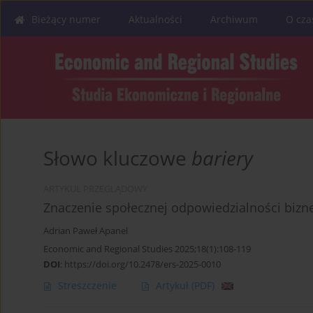
Bieżący numer
Aktualności
Archiwum
O cza
Słowo kluczowe
bariery
ARTYKUŁ PRZEGLĄDOWY
Znaczenie społecznej odpowiedzialności bizne
Adrian Paweł Apanel
Economic and Regional Studies 2025;18(1):108-119
DOI
:
https://doi.org/10.2478/ers-2025-0010
Streszczenie
Artykuł
(PDF)