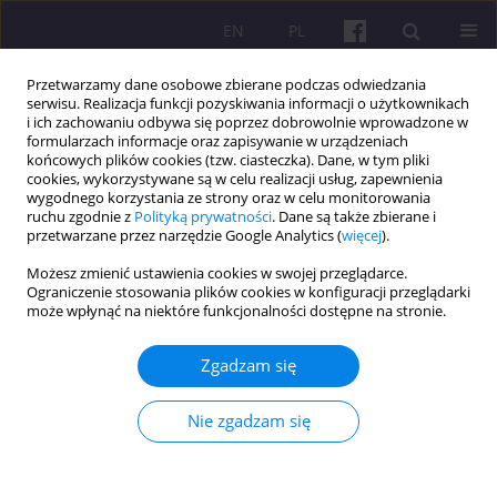
EN
PL
Przetwarzamy dane osobowe zbierane podczas odwiedzania
serwisu. Realizacja funkcji pozyskiwania informacji o użytkownikach
i ich zachowaniu odbywa się poprzez dobrowolnie wprowadzone w
formularzach informacje oraz zapisywanie w urządzeniach
końcowych plików cookies (tzw. ciasteczka). Dane, w tym pliki
cookies, wykorzystywane są w celu realizacji usług, zapewnienia
Słowo kluczowe
gospodarka
wygodnego korzystania ze strony oraz w celu monitorowania
ruchu zgodnie z
Polityką prywatności
. Dane są także zbierane i
światowa
przetwarzane przez narzędzie Google Analytics (
więcej
).
Możesz zmienić ustawienia cookies w swojej przeglądarce.
Ograniczenie stosowania plików cookies w konfiguracji przeglądarki
ARTYKUŁ ORYGINALNY
może wpłynąć na niektóre funkcjonalności dostępne na stronie.
Analiza rolnictwa ekologicznego na świecie ze
szczególnym uwzględnieniem Indii
Zgadzam się
Poonam Poonam
,
Manoj Siwach
,
Surender Ahlawat
,
Kuldeep singh
Nie zgadzam się
Economic and Regional Studies 2026;19(1):123-133
DOI
:
https://doi.org/10.2478/ers-2026-0007
Statystyki