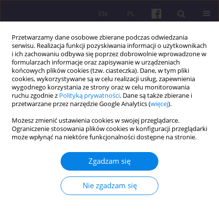
EN
PL
Przetwarzamy dane osobowe zbierane podczas odwiedzania
serwisu. Realizacja funkcji pozyskiwania informacji o użytkownikach
i ich zachowaniu odbywa się poprzez dobrowolnie wprowadzone w
formularzach informacje oraz zapisywanie w urządzeniach
końcowych plików cookies (tzw. ciasteczka). Dane, w tym pliki
cookies, wykorzystywane są w celu realizacji usług, zapewnienia
Słowo kluczowe
wydajność
wygodnego korzystania ze strony oraz w celu monitorowania
ruchu zgodnie z
Polityką prywatności
. Dane są także zbierane i
przetwarzane przez narzędzie Google Analytics (
więcej
).
STUDIUM PRZYPADKU
Możesz zmienić ustawienia cookies w swojej przeglądarce.
ANALIZA ZAANGAŻOWANIA EKONOMICZNEGO
Ograniczenie stosowania plików cookies w konfiguracji przeglądarki
KOBIET W GOSPODARCE ROLNEJ I CZYNNIKÓW
może wpłynąć na niektóre funkcjonalności dostępne na stronie.
NA NIE WPŁYWAJĄCYCH: STUDIUM PRZYPADKU
DYSTRYKTU FATEHABAD W STANIE HARIANA
Zgadzam się
Varsha Rani Kaliravna
,
Abhey Singh Godrara
Nie zgadzam się
Economic and Regional Studies 2023;16(2):317-329
DOI
:
https://doi.org/10.2478/ers-2023-0020
Statystyki