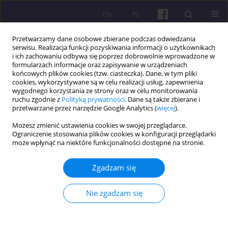
EN
PL
Przetwarzamy dane osobowe zbierane podczas odwiedzania
serwisu. Realizacja funkcji pozyskiwania informacji o użytkownikach
i ich zachowaniu odbywa się poprzez dobrowolnie wprowadzone w
formularzach informacje oraz zapisywanie w urządzeniach
końcowych plików cookies (tzw. ciasteczka). Dane, w tym pliki
cookies, wykorzystywane są w celu realizacji usług, zapewnienia
Autor
Poonam Poonam
wygodnego korzystania ze strony oraz w celu monitorowania
ruchu zgodnie z
Polityką prywatności
. Dane są także zbierane i
przetwarzane przez narzędzie Google Analytics (
więcej
).
ARTYKUŁ ORYGINALNY
Możesz zmienić ustawienia cookies w swojej przeglądarce.
Ograniczenie stosowania plików cookies w konfiguracji przeglądarki
Analiza rolnictwa ekologicznego na świecie ze
może wpłynąć na niektóre funkcjonalności dostępne na stronie.
szczególnym uwzględnieniem Indii
Zgadzam się
Poonam Poonam
,
Manoj Siwach
,
Surender Ahlawat
,
Kuldeep singh
Economic and Regional Studies 2026;19(1):123-133
DOI
:
https://doi.org/10.2478/ers-2026-0007
Nie zgadzam się
Statystyki
Streszczenie
Artykuł
(PDF)