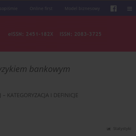
sopiśmie
Online first
Model biznesowy
ryzykiem bankowym
– KATEGORYZACJA I DEFINICJE
Statystyki