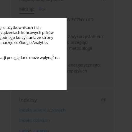
Miesiąc
Rok
„WIECZNA EKONOMIA”: WIECZNY ŁAD
GOSPODARCZY
i o użytkownikach i ich
rządzeniach końcowych plików
Prognozowanie powodzi z wykorzystaniem
wygodnego korzystania ze strony
sztucznej Inteligencji (AI): przegląd
z narzędzie Google Analytics
systematyczny oparty na metodologii
Prisma
acji przeglądarki może wpłynąć na
Od pandemii do kryzysu energetycznego:
dynamika ubóstwa w europejskich
regionach NUTS2
Indeksy
Indeks słów kluczowych
Indeks dziedzin
Indeks autorów