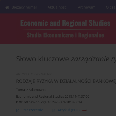
Bieżący numer
Aktualności
Archiwum
O cza
Słowo kluczowe
zarządzanie 
ARTYKUŁ ORYGINALNY
RODZAJE RYZYKA W DZIAŁALNOŚCI BANKOWEJ 
Tomasz Adamowicz
Economic and Regional Studies 2018;11(4):37-56
DOI
:
https://doi.org/10.2478/ers-2018-0034
Streszczenie
Artykuł
(PDF)