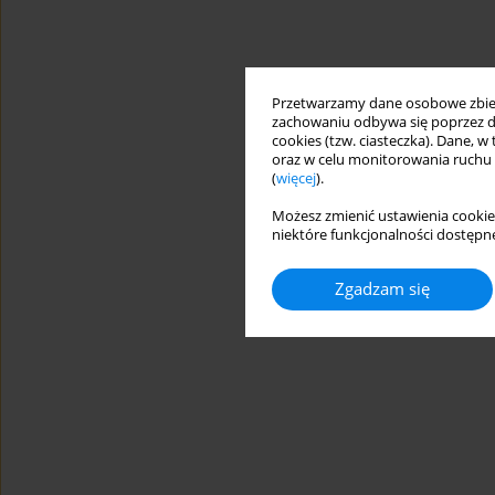
Przetwarzamy dane osobowe zbiera
zachowaniu odbywa się poprzez d
cookies (tzw. ciasteczka). Dane, w
oraz w celu monitorowania ruchu
(
więcej
).
Możesz zmienić ustawienia cookie
niektóre funkcjonalności dostępne
Zgadzam się